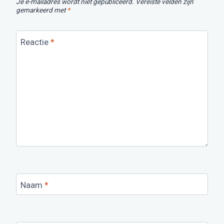
Je e-mailadres wordt niet gepubliceerd.
Vereiste velden zijn
gemarkeerd met
*
Reactie
*
Naam
*